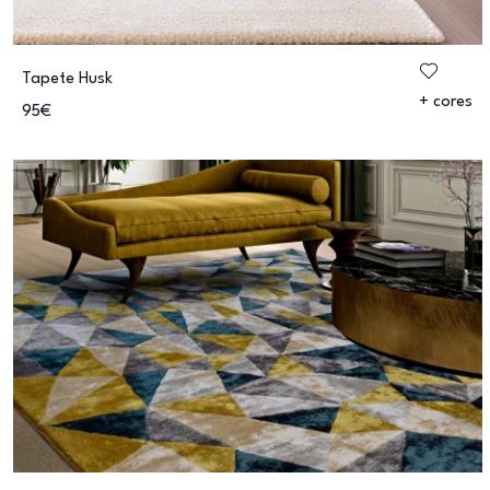
Tapete Husk
+ cores
95€