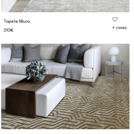
Tapete Miura
+ cores
310€