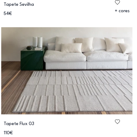
Tapete Sevilha
+ cores
54€
Tapete Flux 03
110€