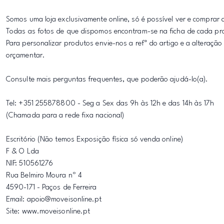
Somos uma loja exclusivamente online, só é possível ver e comprar 
Todas as fotos de que dispomos encontram-se na ficha de cada pr
Para personalizar produtos envie-nos a refª do artigo e a alteraçã
orçamentar.
Consulte mais perguntas frequentes, que poderão ajudá-lo(a).
Tel: +351 255878800 - Seg a Sex das 9h às 12h e das 14h às 17h
(Chamada para a rede fixa nacional)
Escritório (Não temos Exposição física só venda online)
F & O Lda
NIF: 510561276
Rua Belmiro Moura nº 4
4590-171 - Paços de Ferreira
Email: apoio@moveisonline.pt
Site: www.moveisonline.pt