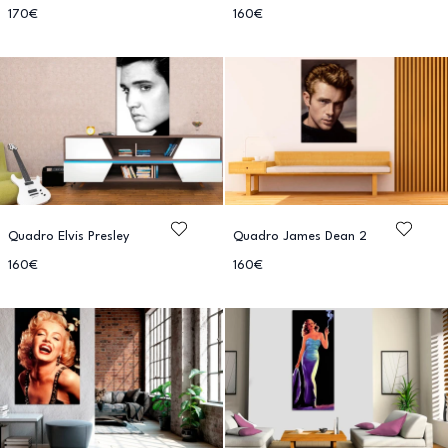
170€
160€
Quadro Elvis Presley
Quadro James Dean 2
160€
160€