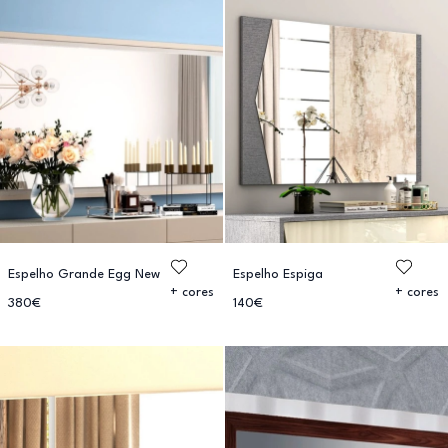
Espelho Grande Egg New
Espelho Espiga
+ cores
+ cores
380€
140€