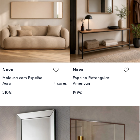
Novo
Novo
Moldura com Espelho
Espelho Retangular
Aura
American
+ cores
310€
199€