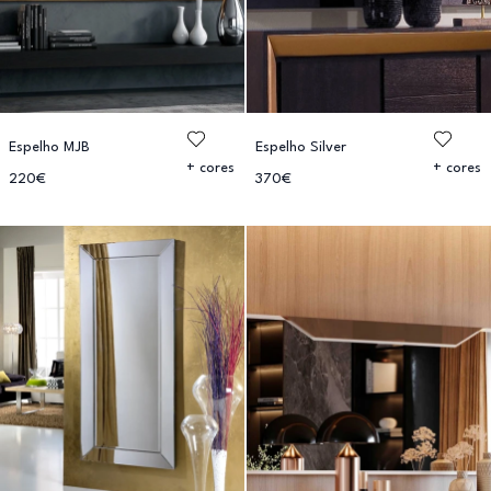
Espelho MJB
Espelho Silver
+ cores
+ cores
220€
370€