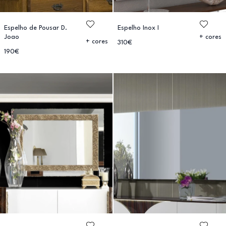
Espelho de Pousar D.
Espelho Inox I
Joao
+ cores
+ cores
310€
190€