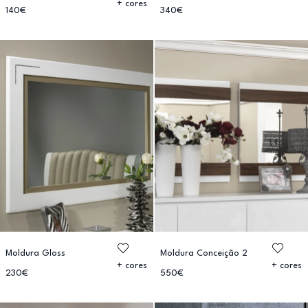
+ cores
140€
340€
Moldura Gloss
Moldura Conceição 2
+ cores
+ cores
230€
550€