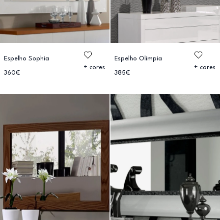
Espelho Sophia
Espelho Olimpia
+ cores
+ cores
360€
385€