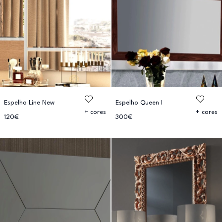
Espelho Line New
Espelho Queen I
+ cores
+ cores
120€
300€