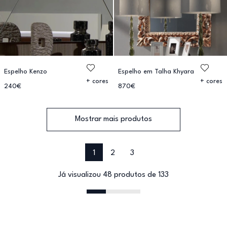
Espelho Kenzo
Espelho em Talha Khyara
+ cores
+ cores
240€
870€
Mostrar mais produtos
1
2
3
Já visualizou 48 produtos de 133