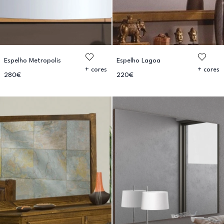
Espelho Metropolis
Espelho Lagoa
+ cores
+ cores
280€
220€