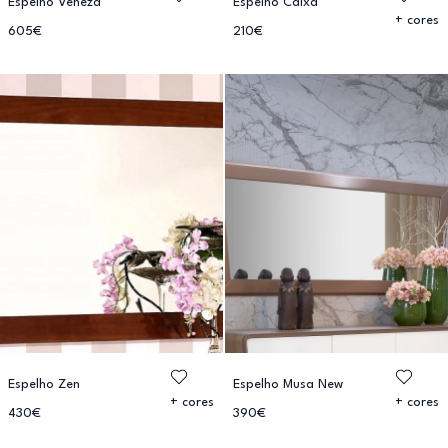
Espelho Veneza
Espelho Caixa
+ cores
605€
210€
Espelho Zen
Espelho Musa New
+ cores
+ cores
430€
390€