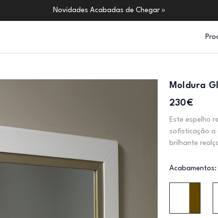
Novidades Acabadas de Chegar »
Pro
Moldura Gl
230€
Este espelho r
sofisticação a
brilhante realç
Acabamentos: