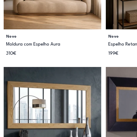
Novo
Novo
Moldura com Espelho Aura
Espelho Retan
310€
199€