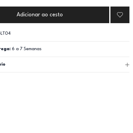
Adicionar ao cesto
LT04
rega:
6 a 7 Semanas
vio