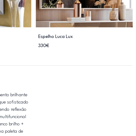
Espelho Luca Lux
330€
ento brilhante
que sofisticado
cendo reflexão
multifuncional
nco brilho +
ua paleta de