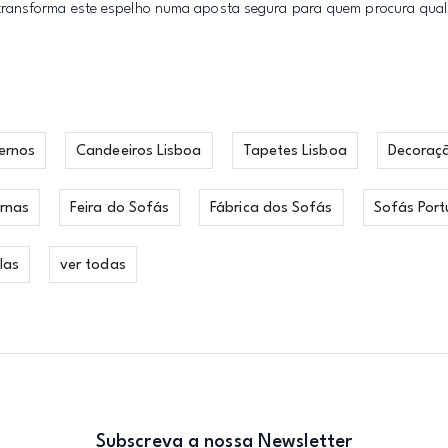
transforma este espelho numa aposta segura para quem procura quali
ernos
Candeeiros Lisboa
Tapetes Lisboa
Decoraç
rnas
Feira do Sofás
Fábrica dos Sofás
Sofás Port
las
ver todas
Subscreva a nossa Newsletter