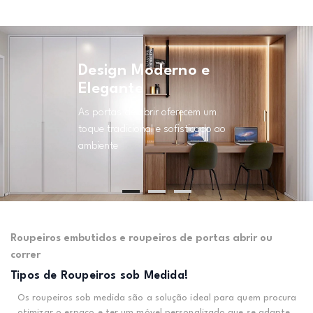
Design Moderno e
Elegante
As portas de abrir oferecem um
toque tradicional e sofisticado ao
ambiente
Roupeiros embutidos e roupeiros de portas abrir ou
correr
Tipos de Roupeiros sob Medida!
Os roupeiros sob medida são a solução ideal para quem procura
otimizar o espaço e ter um móvel personalizado que se adapte