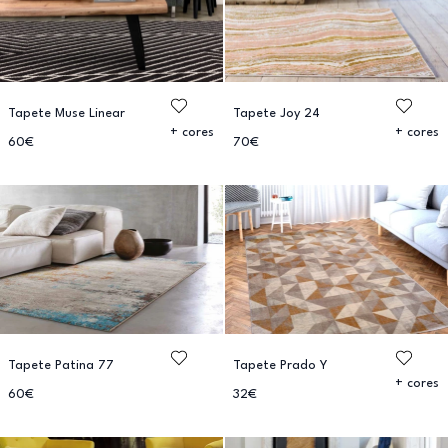
Tapete Muse Linear
Tapete Joy 24
+ cores
+ cores
60€
70€
Tapete Patina 77
Tapete Prado Y
+ cores
60€
32€