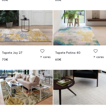
60€
60€
Tapete Joy 27
Tapete Patina 40
+ cores
+ cores
70€
60€