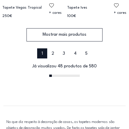
Tapete Vegas Tropical
Tapete Ives
+ cores
+ cores
250€
100€
Mostrar mais produtos
1
2
3
4
5
Já visualizou 48 produtos de 580
No que diz respeito à decoração de casas, os tapetes modernos são
objetos de decoração muitos usados. De facto os tapetes sala de jantar