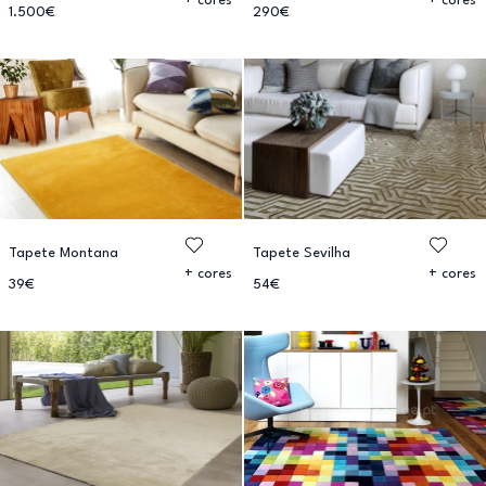
+ cores
+ cores
1.500€
290€
Tapete Montana
Tapete Sevilha
+ cores
+ cores
39€
54€