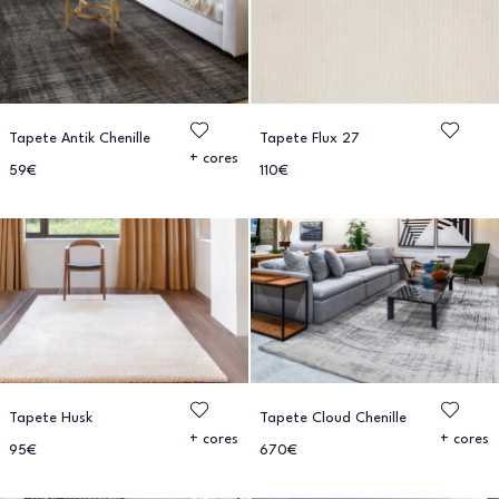
Tapete Antik Chenille
Tapete Flux 27
+ cores
59€
110€
Tapete Husk
Tapete Cloud Chenille
+ cores
+ cores
95€
670€