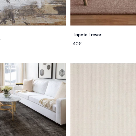
Tapete Tresor
r
40€