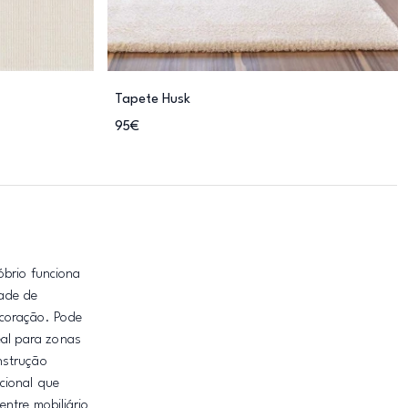
Tapete Husk
95€
óbrio funciona
dade de
ecoração. Pode
al para zonas
nstrução
cional que
ntre mobiliário