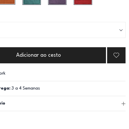
Adicionar ao cesto
ork
rega:
3 a 4 Semanas
vio