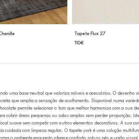
henille
Tapete Flux 27
110€
iando uma base neutral que valoriza móveis e acessórios. O desenho s
creta que amplia a sensação de acolhimento. Disponível numa varie
chocolate permite selecionar o tom que melhor harmoniza com a sua d
ra cobrir áreas pequenas ou salas amplas sem perder proporção. Ide
focal suave sem competir com outros elementos decorativos. A sua co
a cuidada com limpeza regular. O tapete york é uma solução multifun
rma o ambiente enquanto oferece conforto sob os pés e união visual e