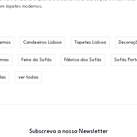
 em tapetes modernos.
ernos
Candeeiros Lisboa
Tapetes Lisboa
Decoraç
rnas
Feira do Sofás
Fábrica dos Sofás
Sofás Port
las
ver todas
Subscreva a nossa Newsletter