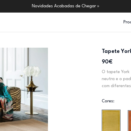
Novidades Acabadas de Chegar »
Pro
Tapete Yor
90€
O tapete York 
neutra e o pad
com diferentes
Cores: