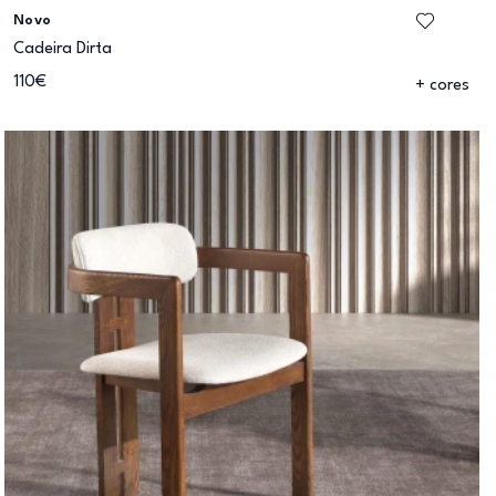
Novo
Cadeira Dirta
110€
+ cores