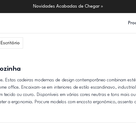
Novidades Acabadas de Chegar »
Pro
Escritório
Cozinha
ne. Estas cadeiras modernas de design contemporâneo combinam estét
home office. Encaixam-se em interiores de estilo escandinavo, industria
m tecido ou couro. Disponíveis em várias cores neutras e tons mais o
ter a ergonomia. Procure modelos com encosto ergonómico, assento 