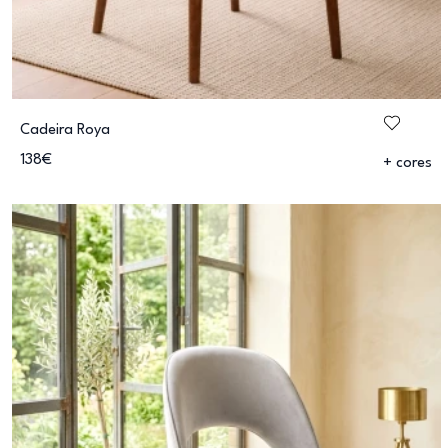
Cadeira Roya
138€
+ cores