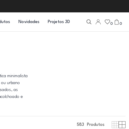
dutos
Novidades
Projetos 3D
0
0
ica minimalista
l ou urbano
usados, as
acolchoado e
583
Produtos