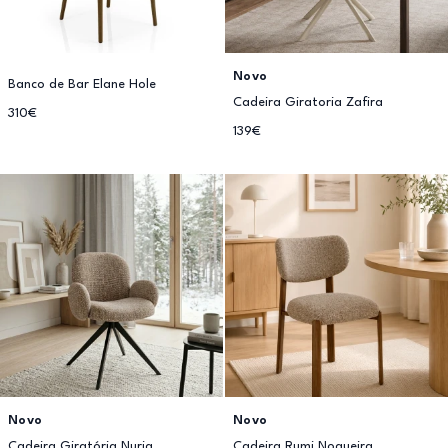
Novo
Banco de Bar Elane Hole
Cadeira Giratoria Zafira
310€
139€
Novo
Novo
Cadeira Giratória Nuria
Cadeira Rumi Nogueira