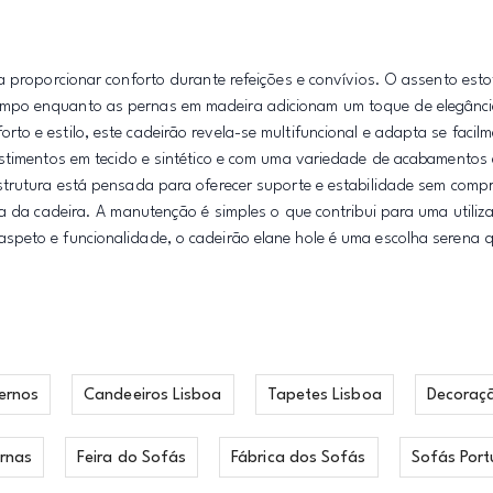
a proporcionar conforto durante refeições e convívios. O assento est
mpo enquanto as pernas em madeira adicionam um toque de elegânci
o e estilo, este cadeirão revela-se multifuncional e adapta se facilm
estimentos em tecido e sintético e com uma variedade de acabamentos 
strutura está pensada para oferecer suporte e estabilidade sem comp
da da cadeira. A manutenção é simples o que contribui para uma utili
peto e funcionalidade, o cadeirão elane hole é uma escolha serena q
ernos
Candeeiros Lisboa
Tapetes Lisboa
Decoraç
rnas
Feira do Sofás
Fábrica dos Sofás
Sofás Port