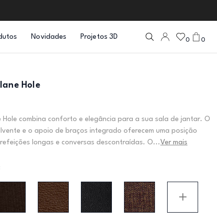
dutos
Novidades
Projetos 3D
0
0
lane Hole
 Hole combina conforto e elegância para a sua sala de jantar. O
lvente e o apoio de braços integrado oferecem uma posição
refeições longas e conversas descontraídas. O...
Ver mais
: