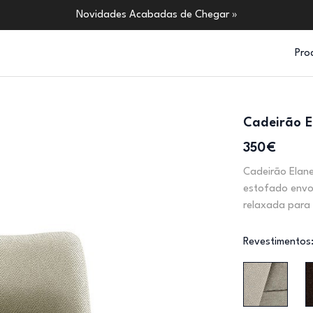
Novidades Acabadas de Chegar »
Pro
Cadeirão E
350€
Cadeirão Elane
estofado envo
relaxada para 
Revestimentos