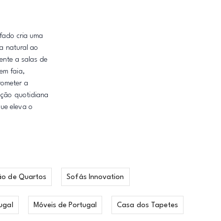
ofado cria uma
a natural ao
ente a salas de
em faia,
rometer a
zação quotidiana
ue eleva o
ão de Quartos
Sofás Innovation
ugal
Móveis de Portugal
Casa dos Tapetes