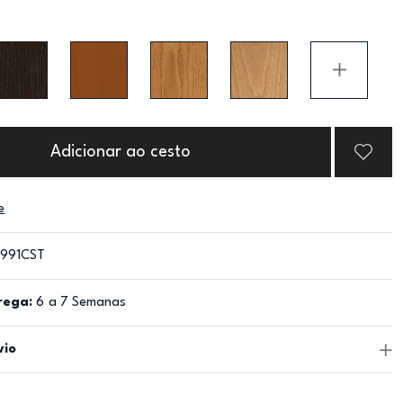
Adicionar ao cesto
e
991CST
rega:
6 a 7 Semanas
vio