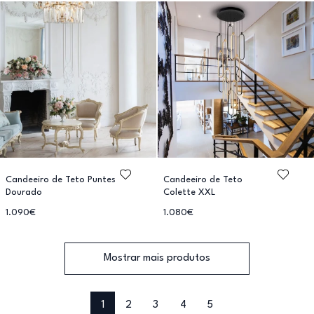
Candeeiro de Teto Puntes
Candeeiro de Teto
Dourado
Colette XXL
1.090€
1.080€
Mostrar mais produtos
1
2
3
4
5