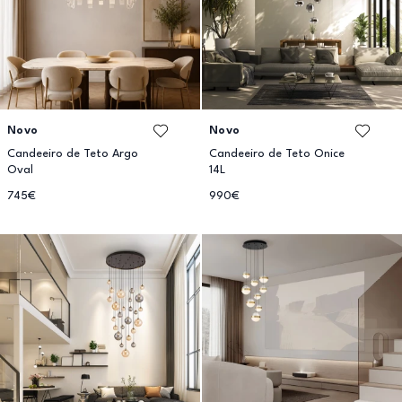
Novo
Novo
Candeeiro de Teto Argo
Candeeiro de Teto Onice
Oval
14L
745€
990€