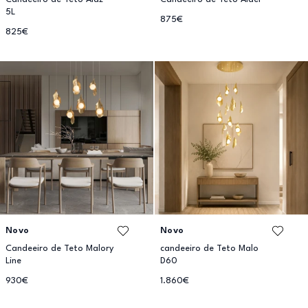
5L
875€
825€
Novo
Novo
Candeeiro de Teto Malory
candeeiro de Teto Malo
Line
D60
930€
1.860€