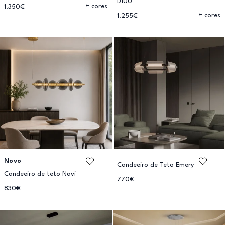
D100
+ cores
1.350€
+ cores
1.255€
Novo
Candeeiro de Teto Emery
Candeeiro de teto Navi
770€
830€