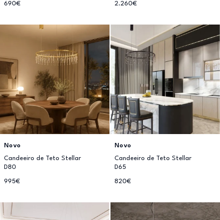
690€
2.260€
Novo
Novo
Candeeiro de Teto Stellar
Candeeiro de Teto Stellar
D80
D65
995€
820€