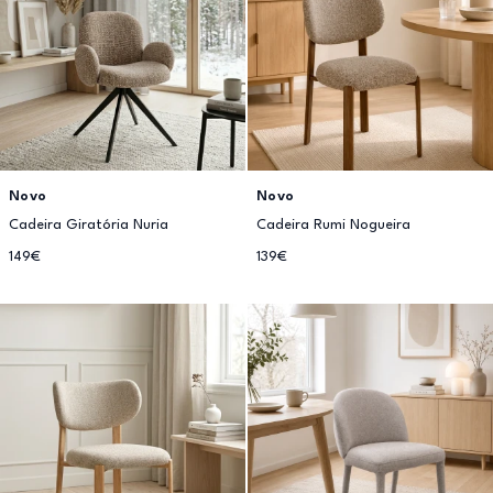
Novo
Novo
Cadeira Giratória Nuria
Cadeira Rumi Nogueira
149€
139€