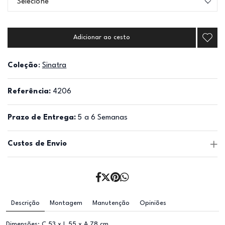
Selecione
Adicionar ao cesto
Coleção
:
Sinatra
Referência:
4206
Prazo de Entrega:
5 a 6 Semanas
Custos de Envio
Descrição
Montagem
Manutenção
Opiniões
Dimensões: C 53 x L 55 x A 78 cm