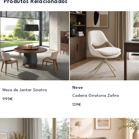
Produtos Relacionados
Novo
Mesa de Jantar Sinatra
Cadeira Giratoria Zafira
999€
139€