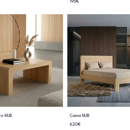
195€
ro MJB
Cama MJB
620€