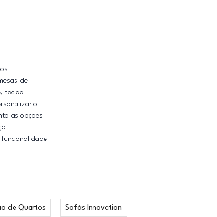
tos
 mesas de
, tecido
ersonalizar o
anto as opções
ça
e funcionalidade
ão de Quartos
Sofás Innovation