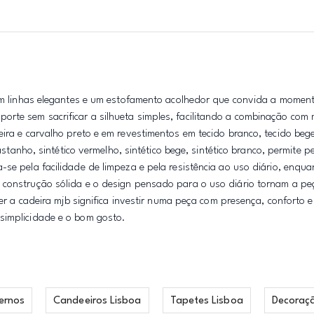
 com linhas elegantes e um estofamento acolhedor que convida a momen
rte sem sacrificar a silhueta simples, facilitando a combinação com
ira e carvalho preto e em revestimentos em tecido branco, tecido bege
astanho, sintético vermelho, sintético bege, sintético branco, permite p
-se pela facilidade de limpeza e pela resistência ao uso diário, enqu
 construção sólida e o design pensado para o uso diário tornam a pe
her a cadeira mjb significa investir numa peça com presença, conforto 
simplicidade e o bom gosto.
ernos
Candeeiros Lisboa
Tapetes Lisboa
Decoraç