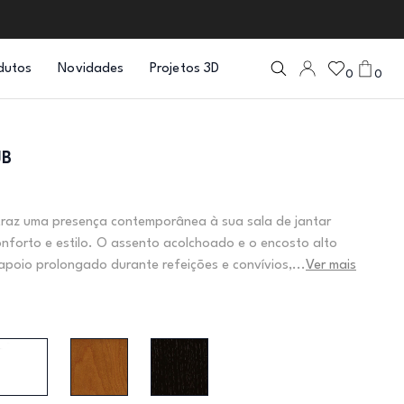
dutos
Novidades
Projetos 3D
0
0
JB
traz uma presença contemporânea à sua sala de jantar
forto e estilo. O assento acolchoado e o encosto alto
poio prolongado durante refeições e convívios,...
Ver mais