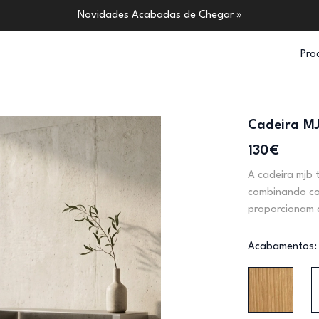
Novidades Acabadas de Chegar »
Pro
Cadeira M
130€
A cadeira mjb 
combinando con
proporcionam a
Acabamentos: