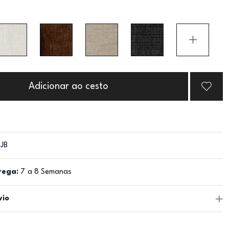
:
Adicionar ao cesto
JB
rega:
7 a 8 Semanas
vio