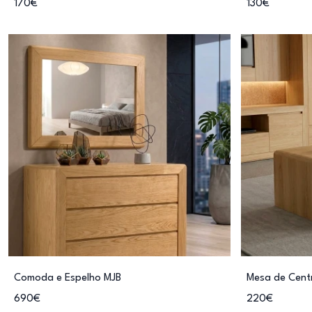
170€
130€
Comoda e Espelho MJB
Mesa de Cent
690€
220€