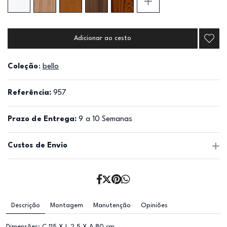
Adicionar ao cesto
Coleção
:
bello
Referência:
957
Prazo de Entrega:
9 a 10 Semanas
Custos de Envio
Descrição
Montagem
Manutenção
Opiniões
Dimensões: C 115 X L 2,5 X A 80 cm