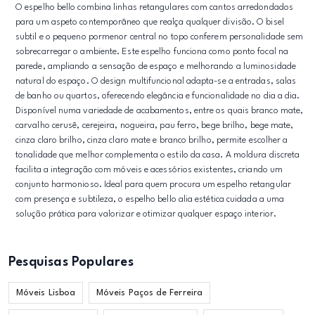
O espelho bello combina linhas retangulares com cantos arredondados
para um aspeto contemporâneo que realça qualquer divisão. O bisel
subtil e o pequeno pormenor central no topo conferem personalidade sem
sobrecarregar o ambiente. Este espelho funciona como ponto focal na
parede, ampliando a sensação de espaço e melhorando a luminosidade
natural do espaço. O design multifuncional adapta-se a entradas, salas
de banho ou quartos, oferecendo elegância e funcionalidade no dia a dia.
Disponível numa variedade de acabamentos, entre os quais branco mate,
carvalho cerusê, cerejeira, nogueira, pau ferro, bege brilho, bege mate,
cinza claro brilho, cinza claro mate e branco brilho, permite escolher a
tonalidade que melhor complementa o estilo da casa. A moldura discreta
facilita a integração com móveis e acessórios existentes, criando um
conjunto harmonioso. Ideal para quem procura um espelho retangular
com presença e subtileza, o espelho bello alia estética cuidada a uma
solução prática para valorizar e otimizar qualquer espaço interior.
Pesquisas Populares
Móveis Lisboa
Móveis Paços de Ferreira