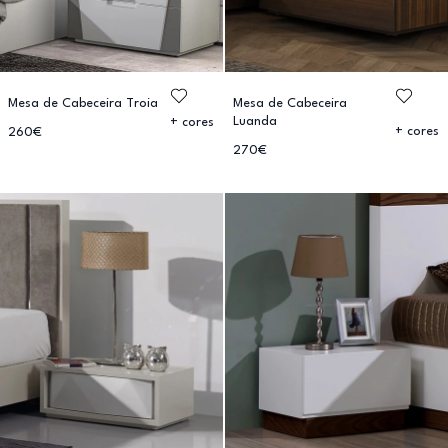
Mesa de Cabeceira Troia
Mesa de Cabeceira
Luanda
+ cores
+ cores
260€
270€