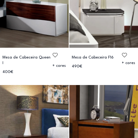
Mesa de Cabeceira Queen
Mesa de Cabeceira F16
I
+ cores
+ cores
490€
400€