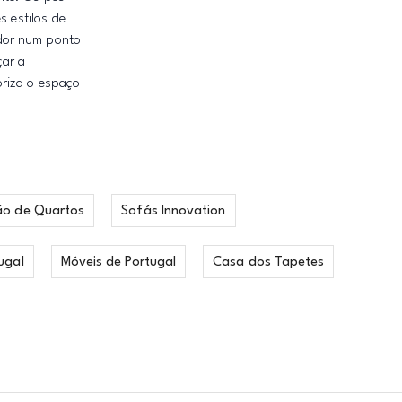
s estilos de
ador num ponto
çar a
oriza o espaço
ão de Quartos
Sofás Innovation
ugal
Móveis de Portugal
Casa dos Tapetes