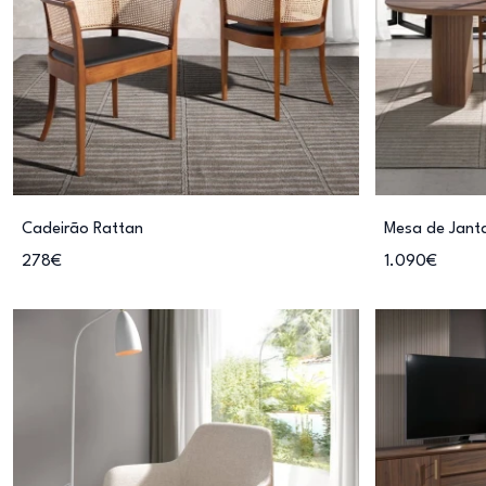
Cadeirão Rattan
Mesa de Jant
278€
1.090€