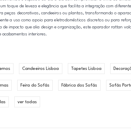
m toque de leveza e elegância que facilita a integração com diferente
ra peças decorativas, candeeiros ou plantas, transformando o apar
mente a uso como apoio para eletrodomésticos discretos ou para refor
 de impacto que alia design e organização, este aparador rattan val
e acabamentos interiores.
ernos
Candeeiros Lisboa
Tapetes Lisboa
Decoraç
rnas
Feira do Sofás
Fábrica dos Sofás
Sofás Port
las
ver todas