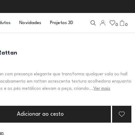
dutos
Novidades
Projetos 3D
0
0
Rattan
n com presença elegante que transforma qualquer sala ou hall
 acabamento em rattan acrescenta textura acolhedora enquanto
es e os pés metálicos elevam a peça, criando...
Ver mais
Adicionar ao cesto
an