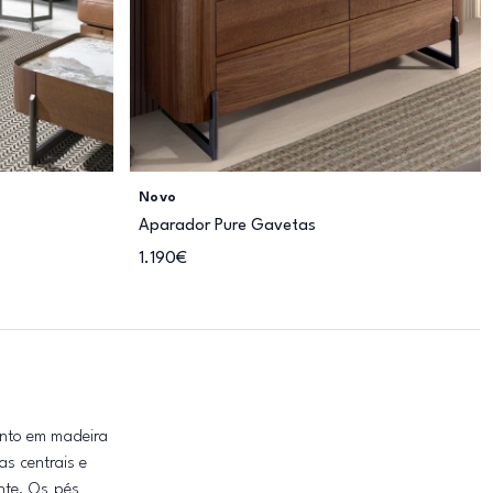
Novo
Aparador Pure Gavetas
1.190€
ento em madeira
as centrais e
nte. Os pés