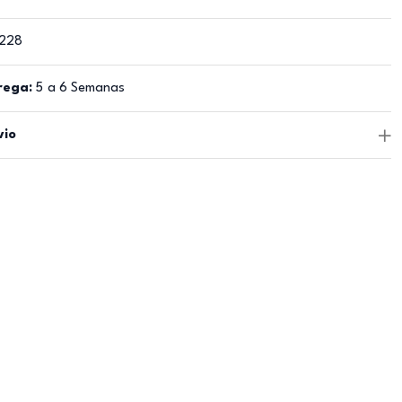
228
rega:
5 a 6 Semanas
vio