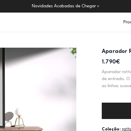
Novidades Acabadas de Chegar »
Pro
Aparador 
1.790€
Aparador ratta
de entrada. O
as linhas suav
Coleção
:
ratt