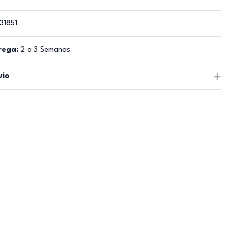
31851
rega:
2 a 3 Semanas
vio