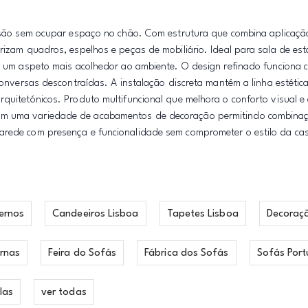
ivisão sem ocupar espaço no chão. Com estrutura que combina aplicaçã
rizam quadros, espelhos e peças de mobiliário. Ideal para sala de est
ere um aspeto mais acolhedor ao ambiente. O design refinado funciona
 conversas descontraídas. A instalação discreta mantém a linha estétic
rquitetónicos. Produto multifuncional que melhora o conforto visual e
com uma variedade de acabamentos de decoração permitindo combinaç
parede com presença e funcionalidade sem comprometer o estilo da ca
ernos
Candeeiros Lisboa
Tapetes Lisboa
Decoraç
rnas
Feira do Sofás
Fábrica dos Sofás
Sofás Port
las
ver todas