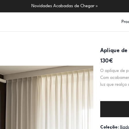
Novidades Acabadas de Chegar »
Pro
Aplique de 
130€
O aplique de p
Com acabamento
luz que realça
Coleção
:
Iliad