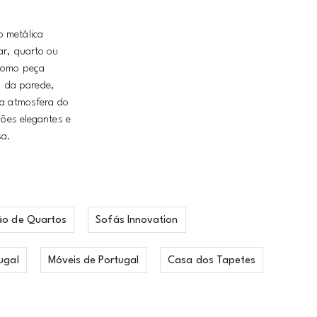
o metálica
ar, quarto ou
 como peça
a da parede,
 a atmosfera do
ões elegantes e
sa.
ão de Quartos
Sofás Innovation
ugal
Móveis de Portugal
Casa dos Tapetes