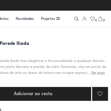
dutos
Novidades
Projetos 3D
0
0
Parede Iliada
arede Iliada traz elegância e funcionalidade a qualquer divisão.
 preto discreto e painéis de vidro facetado, cria um ponto de
 obras de arte ou áreas de leitura sem ocupar espaço...
Ver mais
Adicionar ao cesto
a