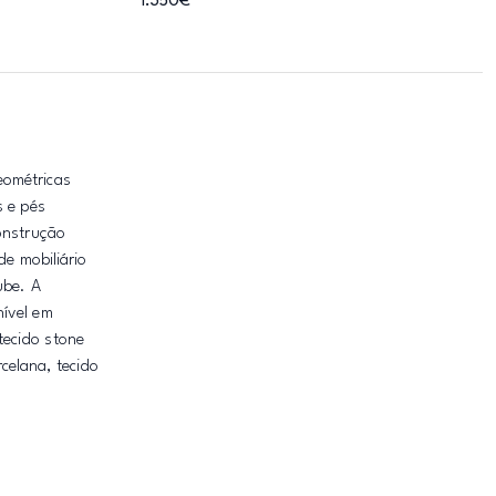
1.350€
eométricas
s e pés
onstrução
de mobiliário
ube. A
nível em
 tecido stone
rcelana, tecido