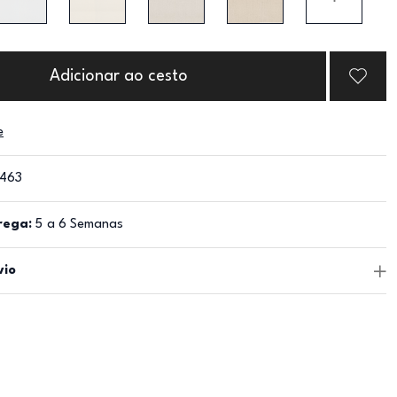
Adicionar ao cesto
e
463
rega:
5 a 6 Semanas
vio