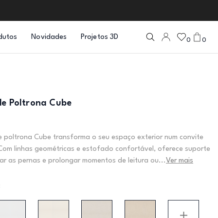
dutos
Novidades
Projetos 3D
0
0
de Poltrona Cube
 poltrona Cube transforma o seu espaço exterior num convite
om linhas geométricas e estofado confortável, oferece suporte
var as pernas e prolongar momentos de leitura ou...
Ver mais
: