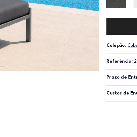
Coleção
:
Cub
Referência:
2
Prazo de Ent
Custos de En