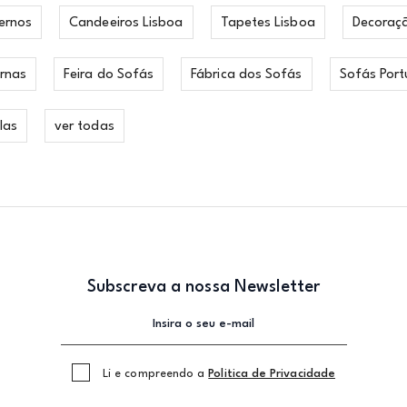
ernos
Candeeiros Lisboa
Tapetes Lisboa
Decoraç
rnas
Feira do Sofás
Fábrica dos Sofás
Sofás Port
las
ver todas
Subscreva a nossa Newsletter
Li e compreendo a
Politica de Privacidade