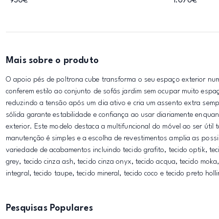
930€
1.070€
Mais sobre o produto
O apoio pés de poltrona cube transforma o seu espaço exterior nu
conferem estilo ao conjunto de sofás jardim sem ocupar muito esp
reduzindo a tensão após um dia ativo e cria um assento extra sempr
sólida garante estabilidade e confiança ao usar diariamente enquant
exterior. Este modelo destaca a multifuncional do móvel ao ser úti
manutenção é simples e a escolha de revestimentos amplia as possi
variedade de acabamentos incluindo tecido grafito, tecido optik, teci
grey, tecido cinza ash, tecido cinza onyx, tecido acqua, tecido moka,
integral, tecido taupe, tecido mineral, tecido coco e tecido preto holli
Pesquisas Populares