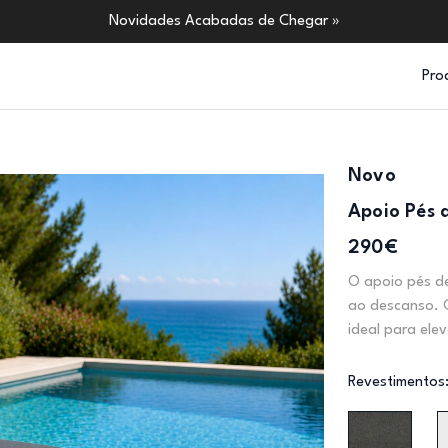
Novidades Acabadas de Chegar »
Pro
Novo
Apoio Pés 
290€
O apoio pés de
ao descanso. C
ideal para ele
Revestimentos