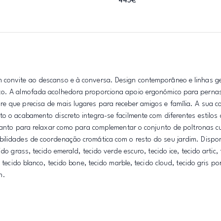
445€
m convite ao descanso e à conversa. Design contemporâneo e linhas g
aço. A almofada acolhedora proporciona apoio ergonómico para perna
e que precisa de mais lugares para receber amigos e família. A sua c
o o acabamento discreto integra-se facilmente com diferentes estilos 
l tanto para relaxar como para complementar o conjunto de poltronas c
bilidades de coordenação cromática com o resto do seu jardim. Dispo
do grass, tecido emerald, tecido verde escuro, tecido ice, tecido artic,
 tecido blanco, tecido bone, tecido marble, tecido cloud, tecido gris po
n.