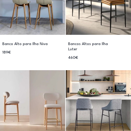
Banco Alto para Ilha Niva
Bancos Altos para Ilha
Luter
189€
460€