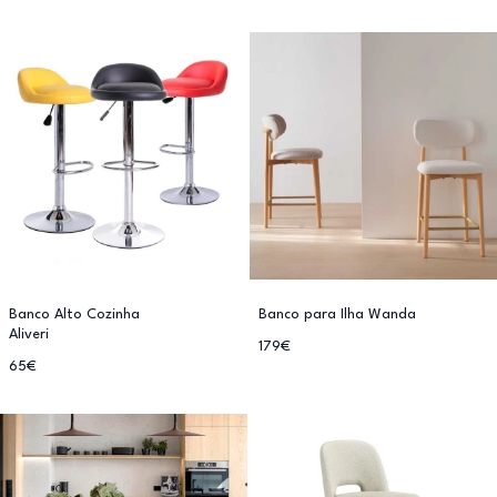
Banco Alto Cozinha
Banco para Ilha Wanda
Aliveri
179€
65€