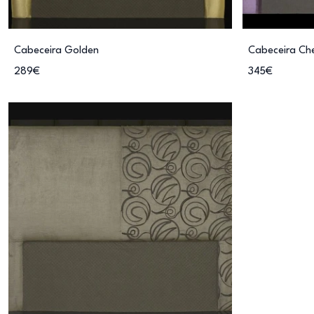
Cabeceira Golden
Cabeceira Che
289€
345€