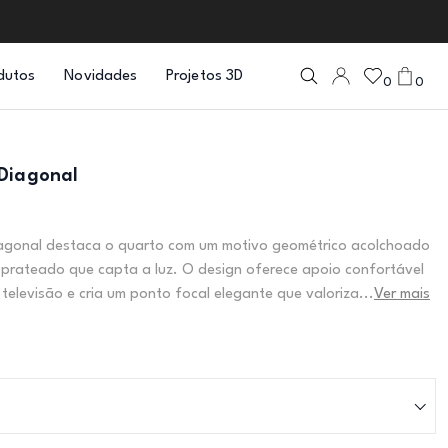
dutos
Novidades
Projetos 3D
0
0
Diagonal
iagonal destaca o quarto com um motivo geométrico acolchoado
prateado que capta a luz. O design oferece apoio confortável
 televisão e cria um ponto focal elegante que valoriza...
Ver mais