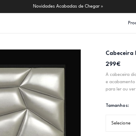
Novidades Acabadas de Chegar »
Pro
Cabeceira 
299€
A cabeceira d
e acabamento 
para ler ou ver
Tamanhos:
Selecione