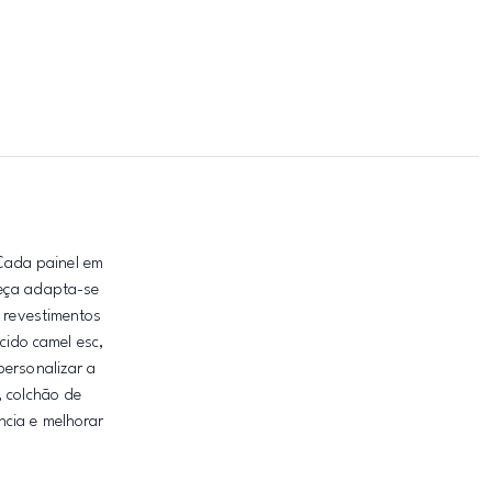
Cada painel em
peça adapta-se
e revestimentos
cido camel esc,
 personalizar a
, colchão de
ncia e melhorar