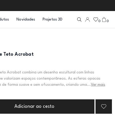
dutos
Novidades
Projetos 3D
0
0
e Teto Acrobat
eto Acrobat combina um desenho escultural com linhas
ue valorizam espaços contemporâneos. As esferas opacas
uz de forma suave e sem ofuscamento, criando uma...
Ver mais
Adicionar ao cesto