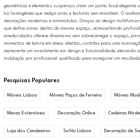
geométricas e elementos suspensos criam um ponto focal elegante 
luz homogénea que realça cores e texturas sem encadear. O acabam
decorações modernas e minimalistas. Graças ao design multifuncio
que define zonas dentro do mesmo espaço, acrescentando profundida
arredondados oferece dinamismo sem sobrecarregar o espaço, promo
momentos de leitura em áreas abertas, contribui para uma iluminaç
representa um investimento em design e funcionalidade, elevando
instalação por profissional qualificado para assegurar um resultad
Pesquisas Populares
Móveis Lisboa
Móveis Paços de Ferreira
Móveis Mod
Mesas Extensíveis
Decoração Online
Cadeiras Mode
Loja dos Candeeiros
Sofás Lisboa
Decoração de Sa