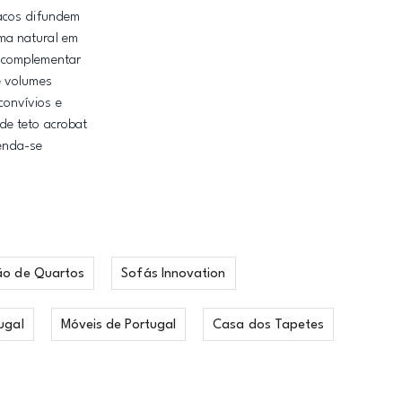
pacos difundem
ma natural em
o complementar
e volumes
convívios e
de teto acrobat
enda-se
ão de Quartos
Sofás Innovation
ugal
Móveis de Portugal
Casa dos Tapetes