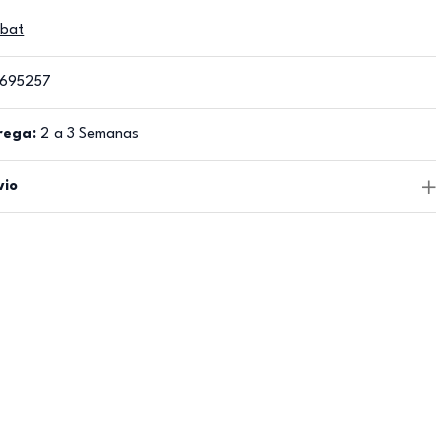
obat
695257
rega:
2 a 3 Semanas
vio