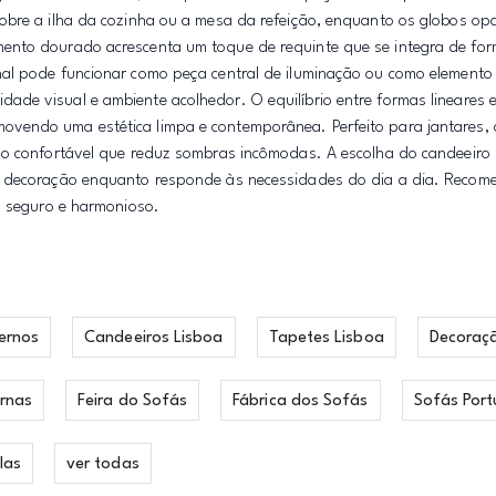
sobre a ilha da cozinha ou a mesa da refeição, enquanto os globos o
ento dourado acrescenta um toque de requinte que se integra de for
nal pode funcionar como peça central de iluminação ou como element
de visual e ambiente acolhedor. O equilíbrio entre formas lineares 
vendo uma estética limpa e contemporânea. Perfeito para jantares, 
ão confortável que reduz sombras incômodas. A escolha do candeeiro 
 a decoração enquanto responde às necessidades do dia a dia. Recom
o seguro e harmonioso.
ernos
Candeeiros Lisboa
Tapetes Lisboa
Decoraç
rnas
Feira do Sofás
Fábrica dos Sofás
Sofás Port
las
ver todas