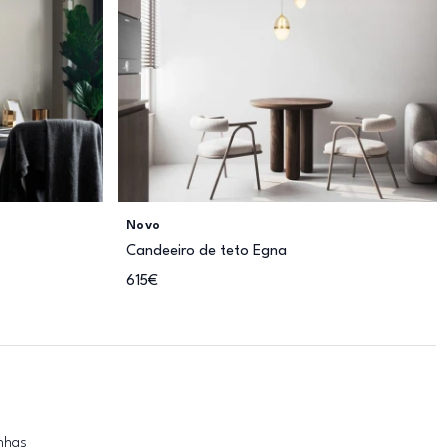
Novo
Candeeiro de teto Egna
615€
inhas