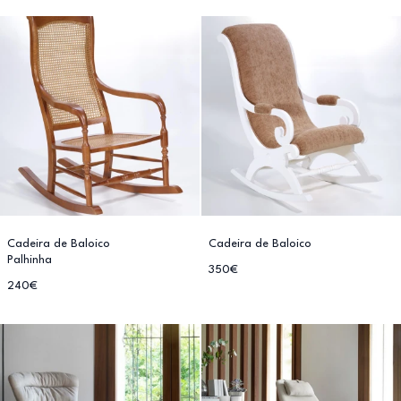
Cadeira de Baloico
Cadeira de Baloico
Palhinha
350€
240€