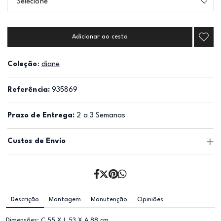
Selecione
Adicionar ao cesto
Coleção
:
diane
Referência:
935869
Prazo de Entrega:
2 a 3 Semanas
Custos de Envio
Descrição
Montagem
Manutenção
Opiniões
Dimensões: C 55 X L 53 X A 88 cm