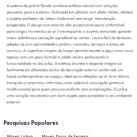
A cadeira de jardim florida combina estética natural com soluções
pensadas para o exterior. Fabricada em plástico com efeito rattan, oferece
o aspeto acolhedor do rattan tradicional sem exigir manutenção
exagerada. O design com encosto alto proporciona apoio confortável
para longos momentos ao ar livre enquanto o assento texturado garante
maior aderência e sensação agradável ao sentar. Leve e fácil de deslocar,
adapta-se com naturalidade a jardins, varandas, terraços e áreas de
convívio. A superfície simples de limpar permite manter a peça como nova
apenas com um pano húmido e sabão neutro potenciando a
funcionalidade no dia a dia. A estética discreta e elegante integra-se
facilmente em diferentes estilos de decoração exterior conferindo um
toque contemporâneo ao espaço. Ideal para refeições ao ar livre, leitura
tranquila ou encontros informais, esta cadeira é uma opção prática e
multifuncional para quem procura conforto sem complicações. Escolha
uma solução resistente e com bom aspeto para completar o seu ambiente
exterior.
Pesquisas Populares
Móveis Lisboa
Móveis Paços de Ferreira