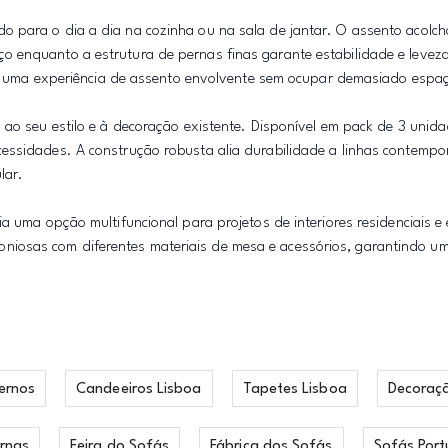
o para o dia a dia na cozinha ou na sala de jantar. O assento acolc
 enquanto a estrutura de pernas finas garante estabilidade e leveza 
rece uma experiência de assento envolvente sem ocupar demasiado espa
 ao seu estilo e à decoração existente. Disponível em pack de 3 unid
essidades. A construção robusta alia durabilidade a linhas contempo
lar.
a uma opção multifuncional para projetos de interiores residenciais e
iosas com diferentes materiais de mesa e acessórios, garantindo um
ernos
Candeeiros Lisboa
Tapetes Lisboa
Decoraç
rnas
Feira do Sofás
Fábrica dos Sofás
Sofás Port