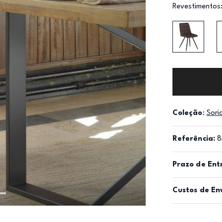
Revestimentos
Coleção
:
Sori
Referência:
8
Prazo de Ent
Custos de En