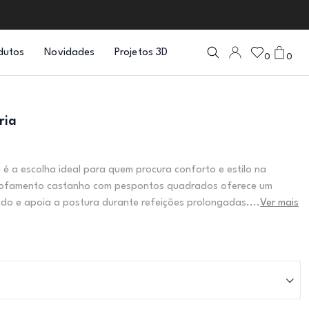
dutos
Novidades
Projetos 3D
0
0
ria
a é a escolha ideal para quem procura conforto e estilo na
tofamento castanho com pespontos quadrados oferece um
ado e apoia a postura durante refeições prolongadas....
Ver mais
: