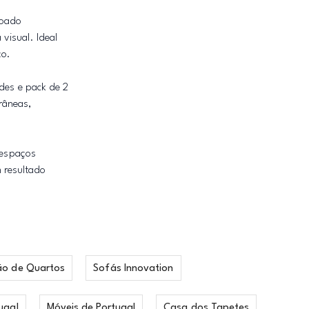
hoado
visual. Ideal
ço.
ades e pack de 2
râneas,
 espaços
 resultado
ão de Quartos
Sofás Innovation
ugal
Móveis de Portugal
Casa dos Tapetes