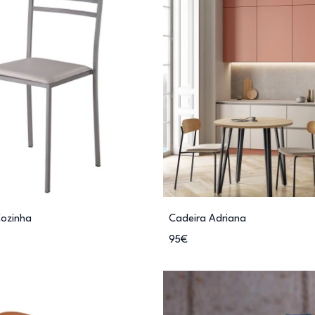
Cozinha
Cadeira Adriana
95€