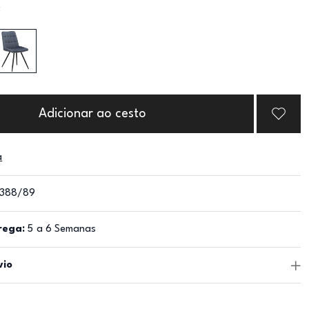
:
Adicionar ao cesto
a
388/89
rega:
5 a 6 Semanas
vio