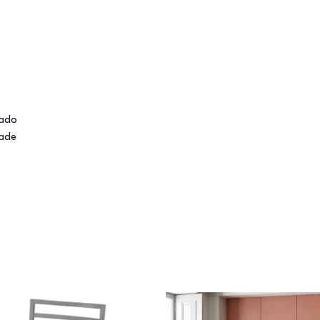
cado
dade