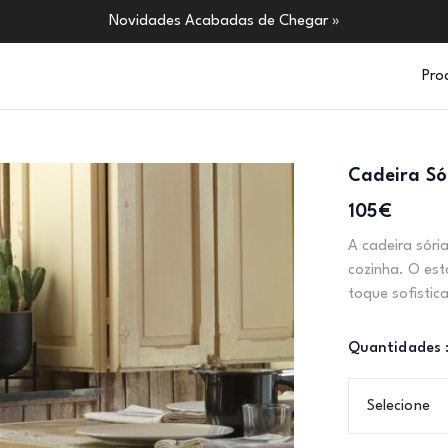
Novidades Acabadas de Chegar »
Pro
Cadeira Só
105€
A cadeira sóri
cozinha. O es
toque sofistic
Quantidades 
Selecione