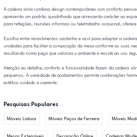
A cadeira sória combina design contemporâneo com conforto pensad
apresenta um padrão quadrilhado que acrescenta carácter ao espaço
para refeições, reuniões informais ou teletrabalho ocasional, ofe
Escolha entre revestimentos castanho e azul para adaptar a cadeira
unidades para facilitar a composição da mesa conforme as suas nec
resultando numa peça que valoriza o ambiente e resiste ao uso regu
Atenção ao detalhe, conforto e funcionalidade fazem da cadeira sóri
pequenos. A variedade de acabamentos permite combinações harmon
estético cuidado e coerente.
Pesquisas Populares
Móveis Lisboa
Móveis Paços de Ferreira
Móveis Mod
Mesas Extensíveis
Decoração Online
Cadeiras Mode