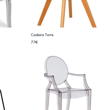
Cadeira Torre
77€