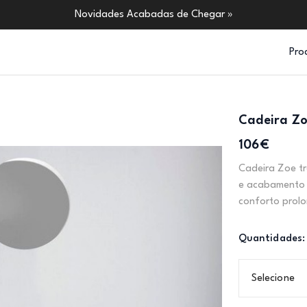
Novidades Acabadas de Chegar »
Pro
Cadeira Z
106€
Cadeira Zoe t
e acabamento 
conforto prolo
Quantidades:
Selecione