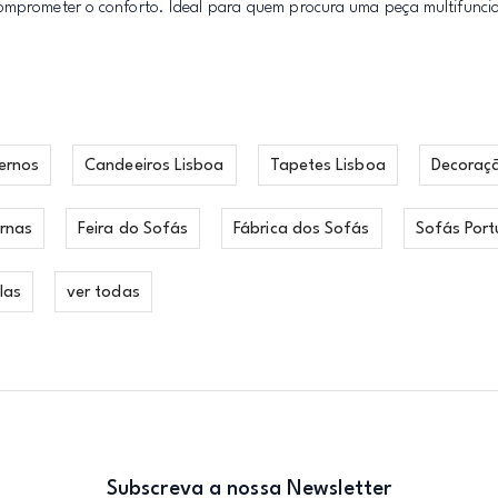
comprometer o conforto. Ideal para quem procura uma peça multifunci
ernos
Candeeiros Lisboa
Tapetes Lisboa
Decoraç
rnas
Feira do Sofás
Fábrica dos Sofás
Sofás Port
las
ver todas
Subscreva a nossa Newsletter