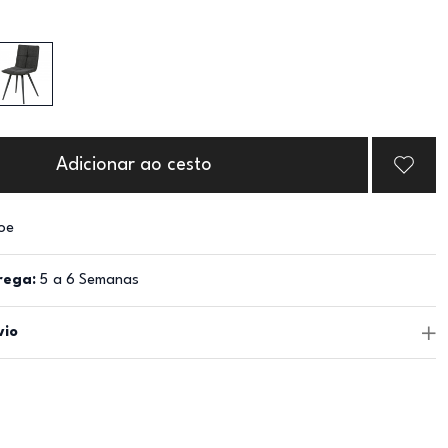
Adicionar ao cesto
oe
rega:
5 a 6 Semanas
vio