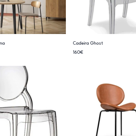
ana
Cadeira Ghost
160€