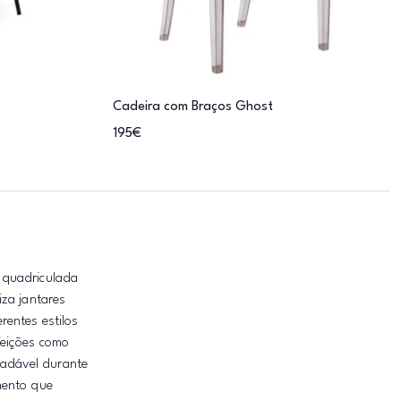
Cadeira com Braços Ghost
195€
 quadriculada
iza jantares
rentes estilos
feições como
radável durante
mento que