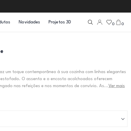
dutos
Novidades
Projetos 3D
0
0
oe
raz um toque contemporâneo à sua cozinha com linhas elegantes
estofado. O assento e o encosto acolchoados oferecem
ngado nas refeições e nos momentos de convívio. As...
Ver mais