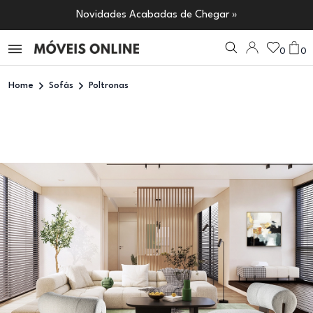
Novidades Acabadas de Chegar »
0
0
Home
Sofás
Poltronas