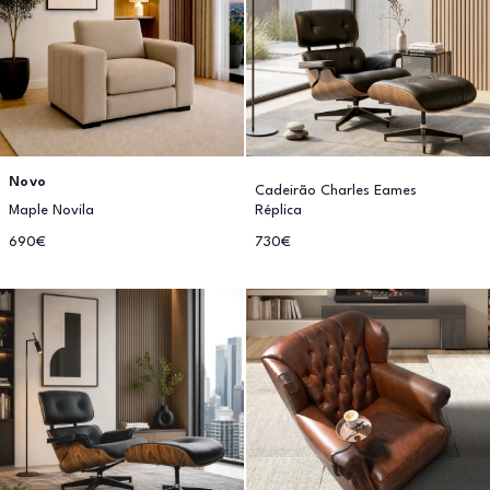
Novo
Cadeirão Charles Eames
Maple Novila
Réplica
690€
730€