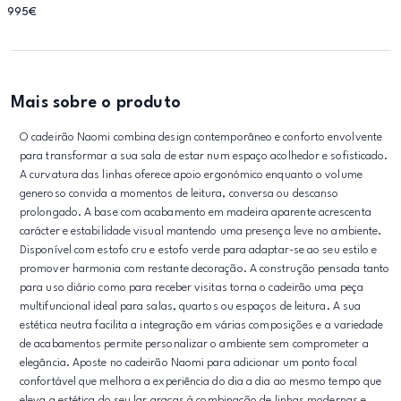
995€
Mais sobre o produto
O cadeirão Naomi combina design contemporâneo e conforto envolvente
para transformar a sua sala de estar num espaço acolhedor e sofisticado.
A curvatura das linhas oferece apoio ergonómico enquanto o volume
generoso convida a momentos de leitura, conversa ou descanso
prolongado. A base com acabamento em madeira aparente acrescenta
carácter e estabilidade visual mantendo uma presença leve no ambiente.
Disponível com estofo cru e estofo verde para adaptar-se ao seu estilo e
promover harmonia com restante decoração. A construção pensada tanto
para uso diário como para receber visitas torna o cadeirão uma peça
multifuncional ideal para salas, quartos ou espaços de leitura. A sua
estética neutra facilita a integração em várias composições e a variedade
de acabamentos permite personalizar o ambiente sem comprometer a
elegância. Aposte no cadeirão Naomi para adicionar um ponto focal
confortável que melhora a experiência do dia a dia ao mesmo tempo que
eleva a estética do seu lar graças à combinação de linhas modernas e