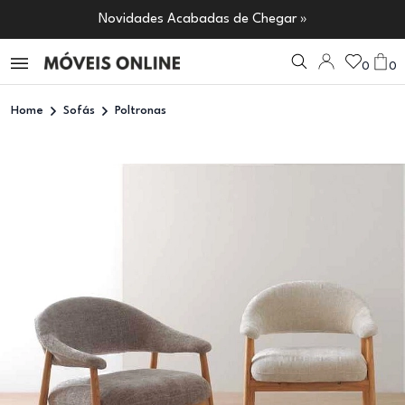
Novidades Acabadas de Chegar »
0
0
Home
Sofás
Poltronas