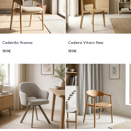
Cadeirão Yvanna
Cadeira Vitaro New
189€
189€