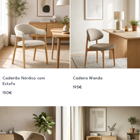
Cadeirão Nórdico com
Cadeira Wanda
Estofo
195€
150€