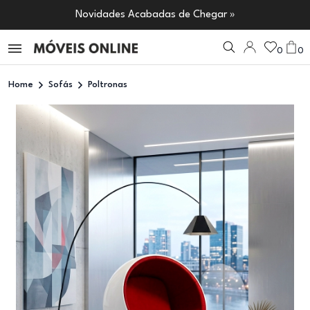
Novidades Acabadas de Chegar »
0
0
Home
Sofás
Poltronas