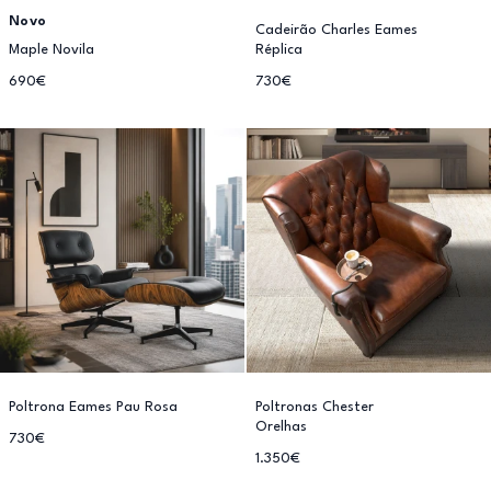
Novo
Cadeirão Charles Eames
Maple Novila
Réplica
690€
730€
Poltrona Eames Pau Rosa
Poltronas Chester
Orelhas
730€
1.350€