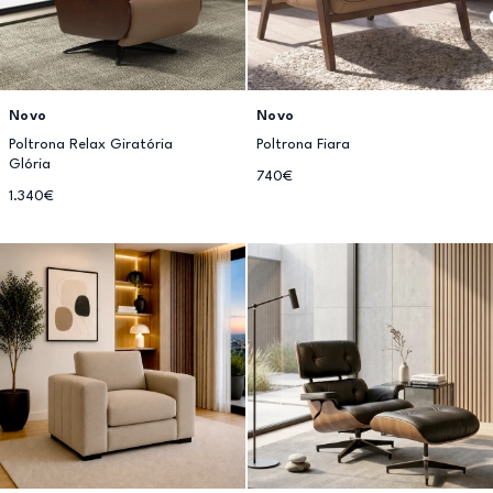
Novo
Novo
Poltrona Relax Giratória
Poltrona Fiara
Glória
740€
1.340€