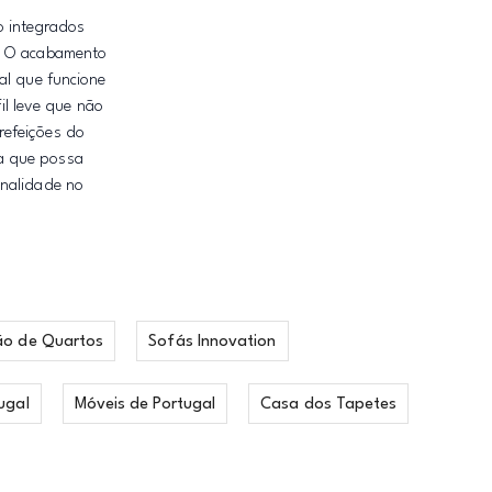
o integrados
o. O acabamento
al que funcione
il leve que não
refeições do
ra que possa
onalidade no
ão de Quartos
Sofás Innovation
ugal
Móveis de Portugal
Casa dos Tapetes