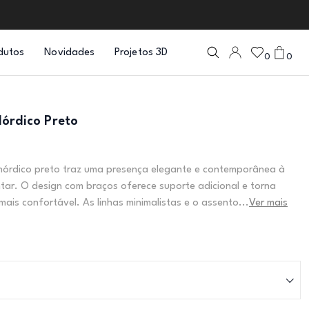
dutos
Novidades
Projetos 3D
0
0
órdico Preto
nórdico preto traz uma presença elegante e contemporânea à
ntar. O design com braços oferece suporte adicional e torna
mais confortável. As linhas minimalistas e o assento...
Ver mais