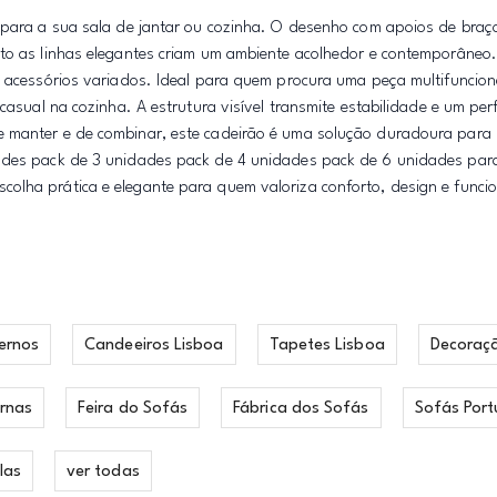
o para a sua sala de jantar ou cozinha. O desenho com apoios de braç
anto as linhas elegantes criam um ambiente acolhedor e contemporâne
e acessórios variados. Ideal para quem procura uma peça multifuncion
casual na cozinha. A estrutura visível transmite estabilidade e um perf
e manter e de combinar, este cadeirão é uma solução duradoura para 
dades pack de 3 unidades pack de 4 unidades pack de 6 unidades pa
olha prática e elegante para quem valoriza conforto, design e funci
ernos
Candeeiros Lisboa
Tapetes Lisboa
Decoraç
rnas
Feira do Sofás
Fábrica dos Sofás
Sofás Port
las
ver todas