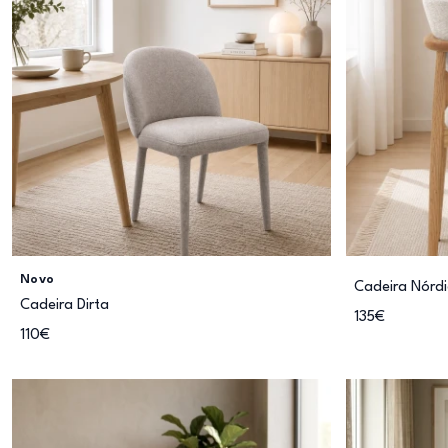
Novo
Cadeira Nórd
Cadeira Dirta
135€
110€