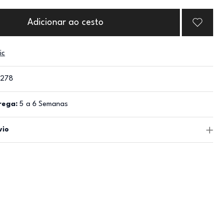
Adicionar ao cesto
ic
1278
rega:
5 a 6 Semanas
vio