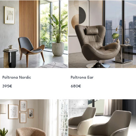
Poltrona Nordic
Poltrona Ear
395€
680€