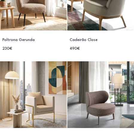
Poltrona Gerunda
Cadeirão Close
230€
490€