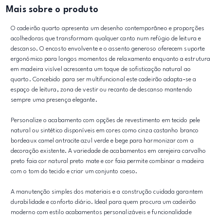
Mais sobre o produto
O cadeirão quarto apresenta um desenho contemporâneo e proporções
acolhedoras que transformam qualquer canto num refúgio de leitura e
descanso. O encosto envolvente e o assento generoso oferecem suporte
ergonómico para longos momentos de relaxamento enquanto a estrutura
em madeira visível acrescenta um toque de sofisticação natural ao
quarto. Concebido para ser multifuncional este cadeirão adapta‑se a
espaço de leitura, zona de vestir ou recanto de descanso mantendo
sempre uma presença elegante.
Personalize o acabamento com opções de revestimento em tecido pele
natural ou sintético disponíveis em cores como cinza castanho branco
bordeaux camel antracite azul verde e bege para harmonizar com a
decoração existente. A variedade de acabamentos em cerejeira carvalho
preto faia cor natural preto mate e cor faia permite combinar a madeira
com o tom do tecido e criar um conjunto coeso.
A manutenção simples dos materiais e a construção cuidada garantem
durabilidade e conforto diário. Ideal para quem procura um cadeirão
moderno com estilo acabamentos personalizáveis e funcionalidade