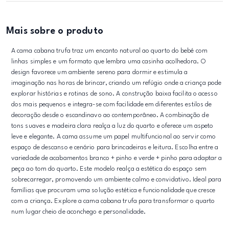
Mais sobre o produto
A cama cabana trufa traz um encanto natural ao quarto do bebé com
linhas simples e um formato que lembra uma casinha acolhedora. O
design favorece um ambiente sereno para dormir e estimula a
imaginação nas horas de brincar, criando um refúgio onde a criança pode
explorar histórias e rotinas de sono. A construção baixa facilita o acesso
dos mais pequenos e integra-se com facilidade em diferentes estilos de
decoração desde o escandinavo ao contemporâneo. A combinação de
tons suaves e madeira clara realça a luz do quarto e oferece um aspeto
leve e elegante. A cama assume um papel multifuncional ao servir como
espaço de descanso e cenário para brincadeiras e leitura. Escolha entre a
variedade de acabamentos branco + pinho e verde + pinho para adaptar a
peça ao tom do quarto. Este modelo realça a estética do espaço sem
sobrecarregar, promovendo um ambiente calmo e convidativo. Ideal para
famílias que procuram uma solução estética e funcionalidade que cresce
com a criança. Explore a cama cabana trufa para transformar o quarto
num lugar cheio de aconchego e personalidade.