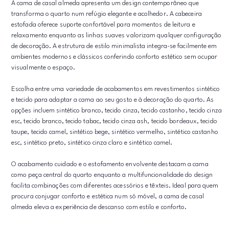
A cama de casal almeda apresenta um design contemporâneo que
transforma o quarto num refúgio elegante e acolhedor. A cabeceira
estofada oferece suporte confortável para momentos de leitura e
relaxamento enquanto as linhas suaves valorizam qualquer configuração
de decoração. A estrutura de estilo minimalista integra-se facilmente em
ambientes modernos e clássicos conferindo conforto estético sem ocupar
visualmente o espaço.
Escolha entre uma variedade de acabamentos em revestimentos sintético
e tecido para adaptar a cama ao seu gosto e à decoração do quarto. As
opções incluem sintético branco, tecido cinza, tecido castanho, tecido cinza
esc, tecido branco, tecido tabac, tecido cinza ash, tecido bordeaux, tecido
taupe, tecido camel, sintético bege, sintético vermelho, sintético castanho
esc, sintético preto, sintético cinza claro e sintético camel.
O acabamento cuidado e o estofamento envolvente destacam a cama
como peça central do quarto enquanto a multifuncionalidade do design
facilita combinações com diferentes acessórios e têxteis. Ideal para quem
procura conjugar conforto e estética num só móvel, a cama de casal
almeda eleva a experiência de descanso com estilo e conforto.