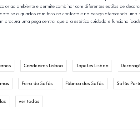
alor ao ambiente e permite combinar com diferentes estilos de decor
apta se a quartos com foco no conforto e no design oferecendo uma 
 procura uma peça central que alia estética cuidada e funcionalidade
ernos
Candeeiros Lisboa
Tapetes Lisboa
Decoraç
rnas
Feira do Sofás
Fábrica dos Sofás
Sofás Port
las
ver todas