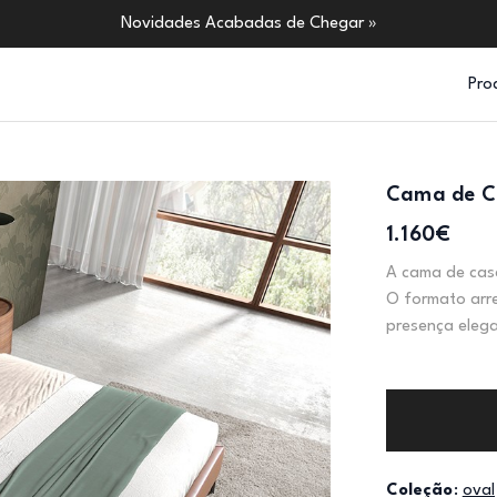
Novidades Acabadas de Chegar »
Pro
Cama de C
1.160€
A cama de cas
O formato arr
presença elega
Coleção
:
oval