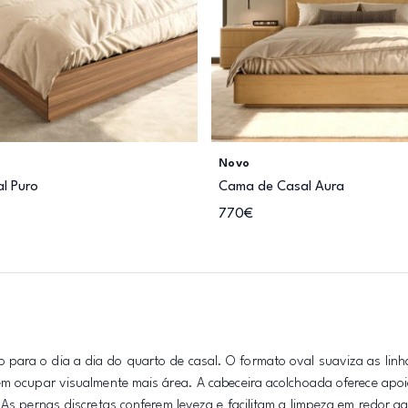
Novo
l Puro
Cama de Casal Aura
770€
para o dia a dia do quarto de casal. O formato oval suaviza as lin
em ocupar visualmente mais área. A cabeceira acolchoada oferece apoi
. As pernas discretas conferem leveza e facilitam a limpeza em redor 