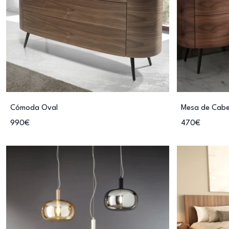
Cómoda Oval
Mesa de Cabe
990€
470€