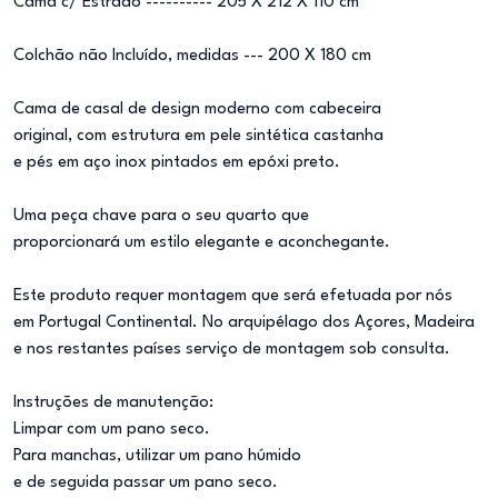
Cama c/ Estrado ---------- 205 X 212 X 110 cm
Colchão não Incluído, medidas --- 200 X 180 cm
Cama de casal de design moderno com cabeceira
original, com estrutura em pele sintética castanha
e pés em aço inox pintados em epóxi preto.
Uma peça chave para o seu quarto que
proporcionará um estilo elegante e aconchegante.
Este produto requer montagem que será efetuada por nós
em Portugal Continental. No arquipélago dos Açores, Madeira
e nos restantes países serviço de montagem sob consulta.
Instruções de manutenção:
Limpar com um pano seco.
Para manchas, utilizar um pano húmido
e de seguida passar um pano seco.