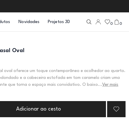
dutos
Novidades
Projetos 3D
0
0
asal Oval
al oval oferece um toque contemporâneo e acolhedor ao quarto.
edondado e a cabeceira estofada em tom caramelo criam uma
nte que torna o espaço mais convidativo. O baixo...
Ver mais
Adicionar ao cesto