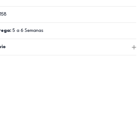
158
rega:
5 a 6 Semanas
vio