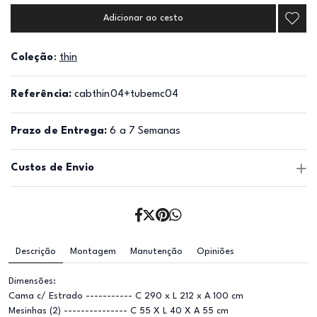
Adicionar ao cesto
Coleção
:
thin
Referência:
cabthin04+tubemc04
Prazo de Entrega:
6 a 7 Semanas
Custos de Envio
Descrição
Montagem
Manutenção
Opiniões
Dimensões:
Cama c/ Estrado ----------- C 290 x L 212 x A 100 cm
Mesinhas (2) --------------- C 55 X L 40 X A 55 cm