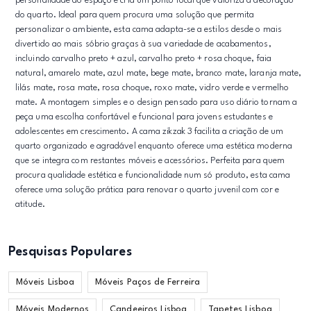
personalidade ao espaço e cria um ponto focal que valoriza a decoração
do quarto. Ideal para quem procura uma solução que permita
personalizar o ambiente, esta cama adapta-se a estilos desde o mais
divertido ao mais sóbrio graças à sua variedade de acabamentos,
incluindo carvalho preto + azul, carvalho preto + rosa choque, faia
natural, amarelo mate, azul mate, bege mate, branco mate, laranja mate,
lilás mate, rosa mate, rosa choque, roxo mate, vidro verde e vermelho
mate. A montagem simples e o design pensado para uso diário tornam a
peça uma escolha confortável e funcional para jovens estudantes e
adolescentes em crescimento. A cama zikzak 3 facilita a criação de um
quarto organizado e agradável enquanto oferece uma estética moderna
que se integra com restantes móveis e acessórios. Perfeita para quem
procura qualidade estética e funcionalidade num só produto, esta cama
oferece uma solução prática para renovar o quarto juvenil com cor e
atitude.
Pesquisas Populares
Móveis Lisboa
Móveis Paços de Ferreira
Móveis Modernos
Candeeiros Lisboa
Tapetes Lisboa