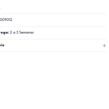
z
009312
rega:
2 a 3 Semanas
vio