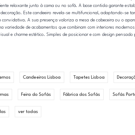
nte relaxante junto à cama ou no sofá. A base contida garante estab
de decoração. Este candeeiro revela-se multifuncional, adaptando-se t
 e convidativa. A sua presença valoriza a mesa de cabeceira ou o apar
uma variedade de acabamentos que combinam com interiores modernos e
isual e charme estético. Simples de posicionar e com design pensado
ernos
Candeeiros Lisboa
Tapetes Lisboa
Decoraç
rnas
Feira do Sofás
Fábrica dos Sofás
Sofás Port
las
ver todas