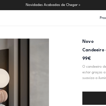
Novidades Acabadas de Chegar »
Pro
Novo
Candeeiro 
99€
O candeeiro d
estar graças a
suaviza a ilum