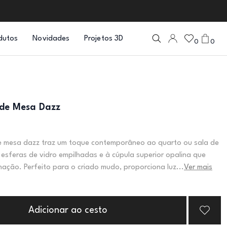
dutos
Novidades
Projetos 3D
0
0
de Mesa Dazz
e mesa dazz traz um toque contemporâneo ao quarto ou sala de
 esferas de vidro empilhadas e à cúpula superior opalina que
inação. Perfeito para o criado mudo, proporciona luz...
Ver mais
Adicionar ao cesto