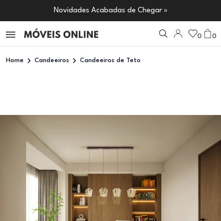
Novidades Acabadas de Chegar »
0
0
Home
Candeeiros
Candeeiros de Teto