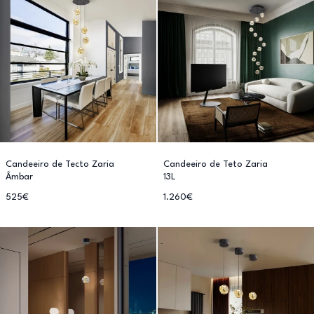
Candeeiro de Tecto Zaria
Candeeiro de Teto Zaria
Âmbar
13L
525€
1.260€