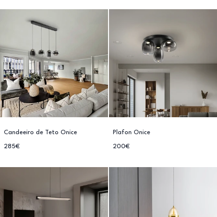
Candeeiro de Teto Onice
Plafon Onice
285€
200€