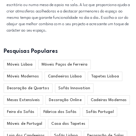
escritório ou numa mesa de apoio na sala. A luz que proporciona ajuda a
criar atmosferas acolhedoras e a destacar pormenores do espaço ao
mesmo tempo que garante funcionalidade no dia a dia. Escolha a cor do
abajur que melhor combina com o seu projecto e acrescente um toque de
carácter ao seu espaço.
Pesquisas Populares
Móveis Lisboa
Móveis Paços de Ferreira
Móveis Modernos
Candeeiros Lisboa
Tapetes Lisboa
Decoração de Quartos
Sofás Innovation
Mesas Extensíveis
Decoração Online
Cadeiras Modernas
Feira do Sofás
Fábrica dos Sofás
Sofás Portugal
Móveis de Portugal
Casa dos Tapetes
Loja dos Candeeiros
Sofás Lisboa
Decoração de Salas