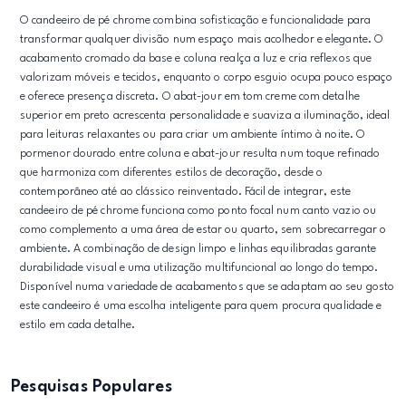
O candeeiro de pé chrome combina sofisticação e funcionalidade para
transformar qualquer divisão num espaço mais acolhedor e elegante. O
acabamento cromado da base e coluna realça a luz e cria reflexos que
valorizam móveis e tecidos, enquanto o corpo esguio ocupa pouco espaço
e oferece presença discreta. O abat-jour em tom creme com detalhe
superior em preto acrescenta personalidade e suaviza a iluminação, ideal
para leituras relaxantes ou para criar um ambiente íntimo à noite. O
pormenor dourado entre coluna e abat-jour resulta num toque refinado
que harmoniza com diferentes estilos de decoração, desde o
contemporâneo até ao clássico reinventado. Fácil de integrar, este
candeeiro de pé chrome funciona como ponto focal num canto vazio ou
como complemento a uma área de estar ou quarto, sem sobrecarregar o
ambiente. A combinação de design limpo e linhas equilibradas garante
durabilidade visual e uma utilização multifuncional ao longo do tempo.
Disponível numa variedade de acabamentos que se adaptam ao seu gosto
este candeeiro é uma escolha inteligente para quem procura qualidade e
estilo em cada detalhe.
Pesquisas Populares