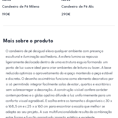
Candeeiro de Pé Milena
Candeeiro de Pé Alis
190€
290€
Mais sobre o produto
O candeeiro de pé desigual eleva qualquer ambiente com presença
escultural e iluminação acolhedora. A esfera luminosa repousa
ligeiramente deslocada dentro de uma estrutura esguia formando um
ponto de luz suave ideal para criar ambientes de leitura ou lazer. A base
reduzida optimiza o aproveitamento do espaço mantendo a peça estável
e discreta. O desenho assimétrico funciona como elemento decorativo por
si só permitindo integrar facilmente salas de estar, quartos e escritórios
sem sobrecarregar a decoração. A construção visível confere carácter
contemporâneo e o globo opalino difunde a luz uniformemente para um
conforto visual agradável. Escolha entre os tamanhos disponíveis c 30 x
a 168,5 cm e c 25 x a 160 cm para encontrar a escala que melhor se
adapta ao seu projeto. A sua multifuncionalidade resulta da combinação
entre forma e função garantindo impacto estético e excelente