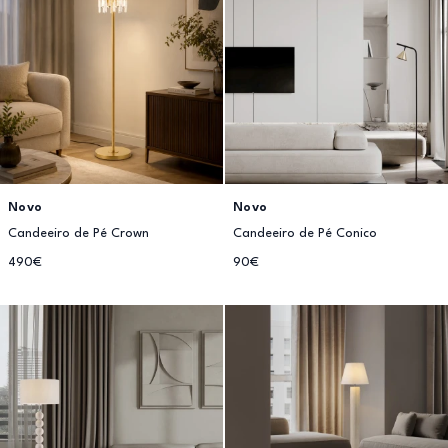
Novo
Novo
Candeeiro de Pé Crown
Candeeiro de Pé Conico
490€
90€