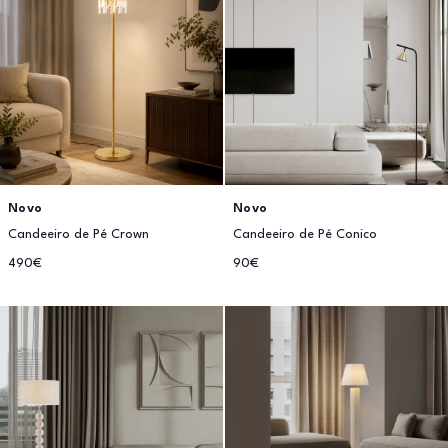
Novo
Novo
Candeeiro de Pé Crown
Candeeiro de Pé Conico
490€
90€