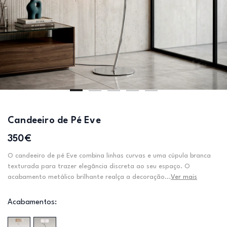
Candeeiro de Pé Eve
350€
O candeeiro de pé Eve combina linhas curvas e uma cúpula branca
texturada para trazer elegância discreta ao seu espaço. O
acabamento metálico brilhante realça a decoração...
Ver mais
Acabamentos: