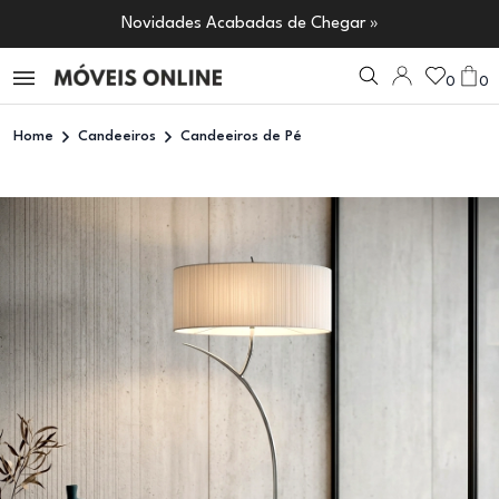
Novidades Acabadas de Chegar »
0
0
Home
Candeeiros
Candeeiros de Pé