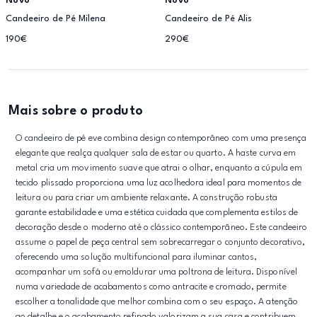
Novo
Novo
Candeeiro de Pé Milena
Candeeiro de Pé Alis
190€
290€
Mais sobre o produto
O candeeiro de pé eve combina design contemporâneo com uma presença
elegante que realça qualquer sala de estar ou quarto. A haste curva em
metal cria um movimento suave que atrai o olhar, enquanto a cúpula em
tecido plissado proporciona uma luz acolhedora ideal para momentos de
leitura ou para criar um ambiente relaxante. A construção robusta
garante estabilidade e uma estética cuidada que complementa estilos de
decoração desde o moderno até o clássico contemporâneo. Este candeeiro
assume o papel de peça central sem sobrecarregar o conjunto decorativo,
oferecendo uma solução multifuncional para iluminar cantos,
acompanhar um sofá ou emoldurar uma poltrona de leitura. Disponível
numa variedade de acabamentos como antracite e cromado, permite
escolher a tonalidade que melhor combina com o seu espaço. A atenção
ao detalhe e o acabamento refinado valorizam a sua casa e contribuem