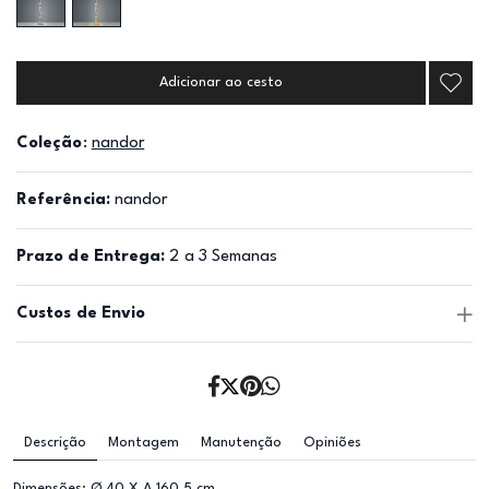
Adicionar ao cesto
Coleção
:
nandor
Referência:
nandor
Prazo de Entrega:
2 a 3 Semanas
Custos de Envio
Descrição
Montagem
Manutenção
Opiniões
Dimensões: Ø 40 X A 160,5 cm