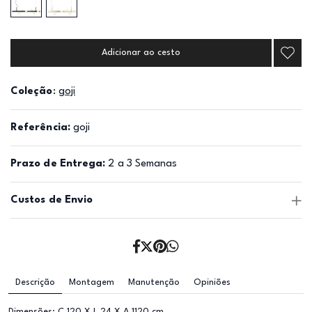
Adicionar ao cesto
Coleção
:
goji
Referência:
goji
Prazo de Entrega:
2 a 3 Semanas
Custos de Envio
Descrição
Montagem
Manutenção
Opiniões
Dimensões: C 120 X L 24 X A 1120 cm