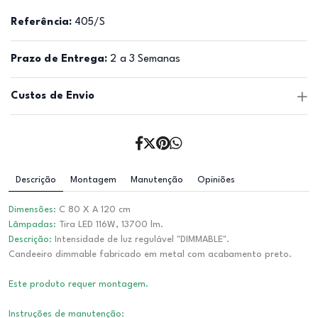
Referência:
405/S
Prazo de Entrega:
2 a 3 Semanas
Custos de Envio
Descrição
Montagem
Manutenção
Opiniões
Dimensões:
C 80 X A 120 cm
Lâmpadas:
Tira LED 116W, 13700 lm.
Descrição:
Intensidade de luz regulável "DIMMABLE".
Candeeiro dimmable fabricado em metal com acabamento preto.
Este produto requer montagem.
Instruções de manutenção: